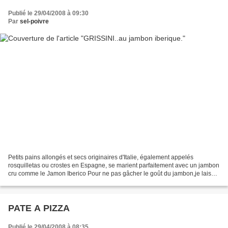
Publié le 29/04/2008 à 09:30
Par
sel-poivre
Petits pains allongés et secs originaires d'Italie, également appelés
rosquilletas ou crostes en Espagne, se marient parfaitement avec un jambon
cru comme le Jamon Iberico Pour ne pas gâcher le goût du jambon,je laisse
les sticks au naturel . Cette recette...
PATE A PIZZA
Publié le 29/04/2008 à 08:35