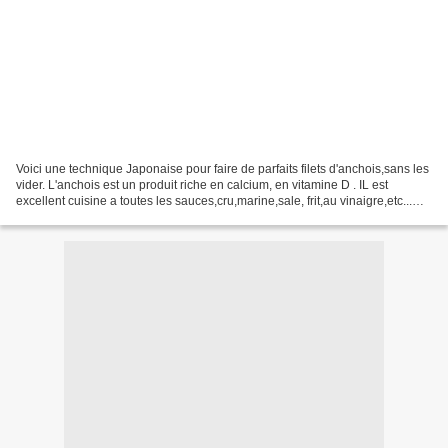
Voici une technique Japonaise pour faire de parfaits filets d'anchois,sans les
vider. L'anchois est un produit riche en calcium, en vitamine D . IL est
excellent cuisine a toutes les sauces,cru,marine,sale, frit,au vinaigre,etc...
TECHNIQUE: Frotter les...