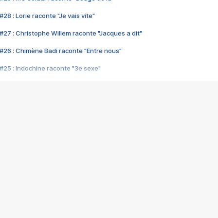
28 : Lorie raconte "Je vais vite"
#27 : Christophe Willem raconte "Jacques a dit"
#26 : Chimène Badi raconte "Entre nous"
#25 : Indochine raconte "3e sexe"
#24 : Zaho raconte "C'est chelou"
#23 : Patrick Bruel raconte "Au café des délices"
#22 : Kyo raconte "Le chemin"
#21 : Nolwenn Leroy raconte "Cassé"
#20 : Patrick Hernandez raconte "Born to be alive"
#19 : Lorie raconte "Près de moi"
#18 : Michael Jones raconte "A nos actes manqués" (avec Jean-Jacque
#17 : Khaled raconte "Aïcha"