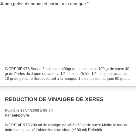
INGREDIENTS Soupe 3 boites de 400gr de Lait de coco 100 gr de sucre 40
gr de Perles du Japon ou tapioca 1/2 L de lait Gelée 1/2 L de jus d'ananas
10 gr de gélatine Sorbet sorbet a la mangue 1 L de jus de mangue 60 gr de
sucre 60 gr d'eau 1 jus et zeste...
REDUCTION DE VINAIGRE DE XERES
Publié le 17/04/2008 à 09:04
Par
sel-poivre
INGREDIENTS 200 ml de vinaigre de xérès 50 gr de sucre Mettre le tout au
bain-marie jusqu'à l'obtention d'un sirop.(~100 ml) Refroidir.