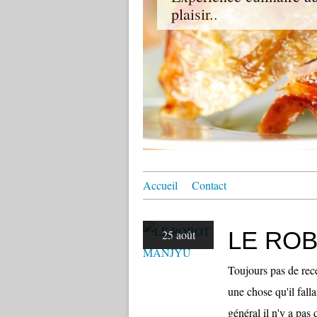
plaisir..
Accueil
Contact
LE RO
25 août
Toujours pas de rece
une chose qu'il fall
général il n'y a pas