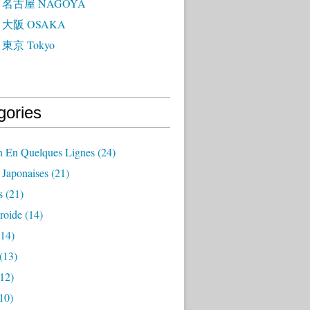
 - 名古屋 NAGOYA
 - 大阪 OSAKA
- 東京 Tokyo
gories
n En Quelques Lignes
(24)
 Japonaises
(21)
s
(21)
roide
(14)
14)
(13)
12)
10)