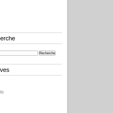
erche
ives
1)