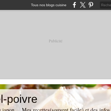
Tous nos blogs cuisine
Publicité
l-poivre
 japon ... Mes recettes(souvent facile) et des infos