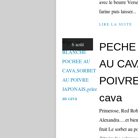
avec le beurre Verse
farine puis laisser...
LIRE LA SUITE
PECHE
6 août
AU CAV
POIVRE
cava
Primerose, Red Rob
Alexandra.....et bi
fruit Le sorbet au p