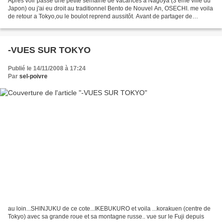
Après voir passé une petite semaine de vacances a Nagoya (3 ème ville du
Japon) ou j'ai eu droit au traditionnel Bento de Nouvel An, OSECHI. me voila
de retour a Tokyo,ou le boulot reprend aussitôt. Avant de partager de
nouvelles recettes avec vous,voici...
-VUES SUR TOKYO
Publié le 14/11/2008 à 17:24
Par
sel-poivre
au loin...SHINJUKU de ce cote...IKEBUKURO et voila ...korakuen (centre de
Tokyo) avec sa grande roue et sa montagne russe.. vue sur le Fuji depuis