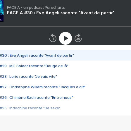
FACE A - un podcast Purecharts
FACE A #30 : Eve Angeli raconte "Avant de partir"
#30 : Eve Angeli raconte "Avant de partir"
#29 : MC Solaar raconte "Bouge de là"
28 : Lorie raconte "Je vais vite"
#27 : Christophe Willem raconte "Jacques a dit"
#26 : Chimène Badi raconte "Entre nous"
#25 : Indochine raconte "3e sexe"
#24 : Zaho raconte "C'est chelou"
#23 : Patrick Bruel raconte "Au café des délices"