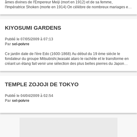
âmes divines de l'Empereur Meiji (mort en 1912) et de sa femme,
l'Impératrice Shoken (morte en 1914) On célèbre de nombreux mariages et
cérémonies dans ce sanctuaire Meiji-jing...
KIYOSUMI GARDENS
Publié le 07/05/2009 à 07:13
Par
sel-poivre
Ce jardin date de l'ère Edo (1600-1868) Au début du 19 ème siècle le
fondateur du groupe Mitsubishi,Iwasaki ataro le rachète et le transforme en
créant un étang fait venir une sélection des plus belles pierres du Japon
certainement un des plus beau jardin...
TEMPLE ZOJOJI DE TOKYO
Publié le 04/04/2009 à 02:54
Par
sel-poivre