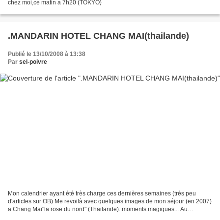
chez moi,ce matin a 7h20 (TOKYO)
.MANDARIN HOTEL CHANG MAI(thailande)
Publié le 13/10/2008 à 13:38
Par
sel-poivre
Mon calendrier ayant été très charge ces dernières semaines (très peu
d'articles sur OB) Me revoilà avec quelques images de mon séjour (en 2007)
a Chang Mai"la rose du nord" (Thailande)..moments magiques... Au
Mandarin Oriental Hotel A BIENTOT..(^^)